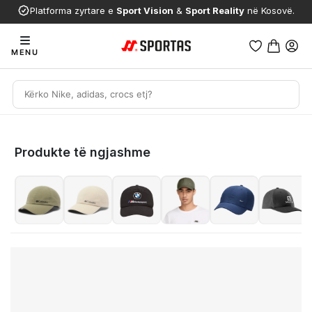
Platforma zyrtare e
Sport Vision
&
Sport Reality
në Kosovë.
MENU
Produkte të ngjashme