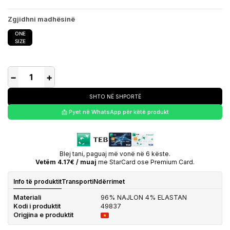
Zgjidhni madhësinë
ONE
SIZE
−
+
SHTO NË SHPORTË
📩 Pyet në WhatsApp për këtë produkt
Blej tani, paguaj më vonë në 6 këste.
Vetëm 4.17€ / muaj
me StarCard ose Premium Card.
Info të produktit
Transporti
Ndërrimet
Materiali
96% NAJLON 4% ELASTAN
Kodi i produktit
49837
Origjina e produktit