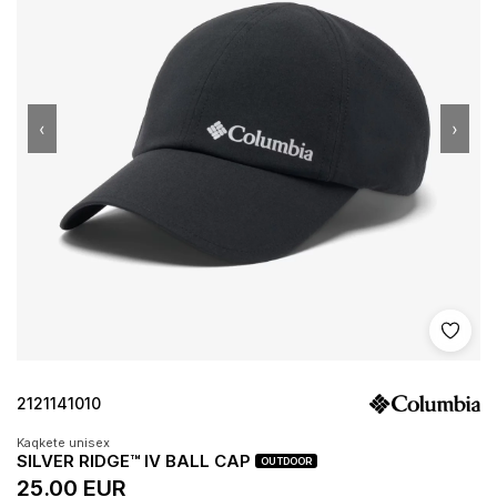
‹
›
Shto 
2121141010
Kaqkete unisex
SILVER RIDGE™ IV BALL CAP
OUTDOOR
25.00 EUR