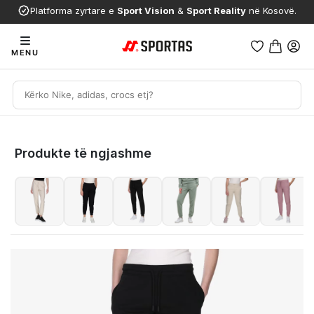
Platforma zyrtare e
Sport Vision
&
Sport Reality
në Kosovë.
MENU
Produkte të ngjashme