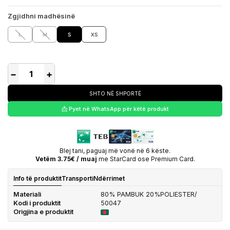
Zgjidhni madhësinë
L
M
S
XS
−
+
SHTO NË SHPORTË
📩 Pyet në WhatsApp për këtë produkt
Blej tani, paguaj më vonë në 6 këste.
Vetëm 3.75€ / muaj
me StarCard ose Premium Card.
Info të produktit
Transporti
Ndërrimet
Materiali
80% PAMBUK 20%POLIESTER/
Kodi i produktit
50047
Origjina e produktit