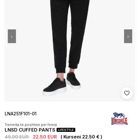
‹
›
Shto 
LNA251F101-01
Trenerka te poshtme per femra
LNSD CUFFED PANTS
LIFESTYLE
45.00 EUR
22.50 EUR
( Kurseni 22.50 € )