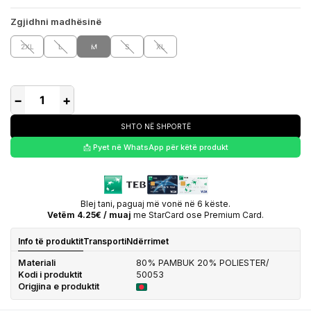
Zgjidhni madhësinë
2XL
L
M
S
XL
−
+
SHTO NË SHPORTË
📩 Pyet në WhatsApp për këtë produkt
Blej tani, paguaj më vonë në 6 këste.
Vetëm 4.25€ / muaj
me StarCard ose Premium Card.
Info të produktit
Transporti
Ndërrimet
Materiali
80% PAMBUK 20% POLIESTER/
Kodi i produktit
50053
Origjina e produktit