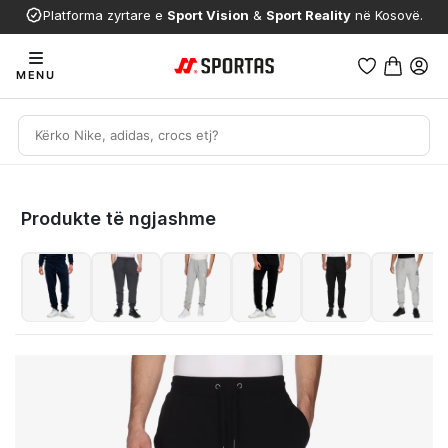
Platforma zyrtare e
Sport Vision
&
Sport Reality
në Kosovë.
MENU
Produkte të ngjashme