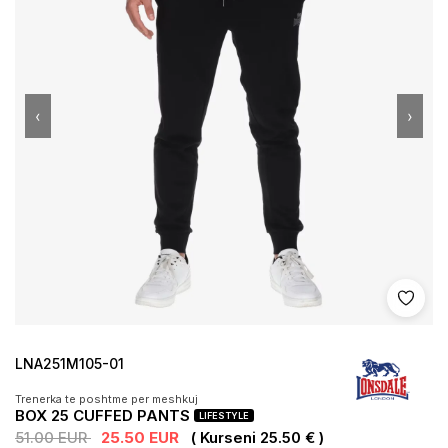
‹
›
Shto 
LNA251M105-01
Trenerka te poshtme per meshkuj
BOX 25 CUFFED PANTS
LIFESTYLE
51.00 EUR
25.50 EUR
( Kurseni 25.50 € )