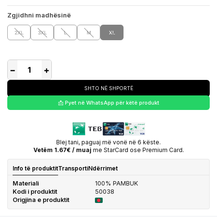
Zgjidhni madhësinë
2XL
3XL
L
M
XL
−
+
SHTO NË SHPORTË
📩 Pyet në WhatsApp për këtë produkt
Blej tani, paguaj më vonë në 6 këste.
Vetëm 1.67€ / muaj
me StarCard ose Premium Card.
Info të produktit
Transporti
Ndërrimet
Materiali
100% PAMBUK
Kodi i produktit
50038
Origjina e produktit