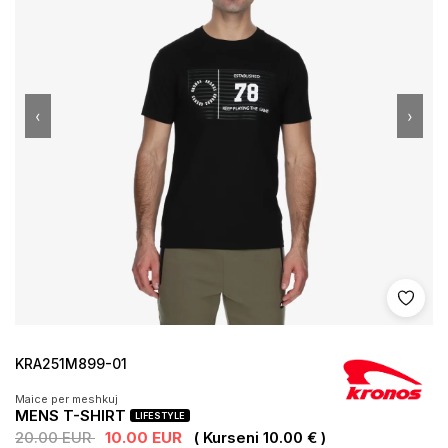
‹
›
Shto 
KRA251M899-01
Maice per meshkuj
MENS T-SHIRT
LIFESTYLE
20.00 EUR
10.00 EUR
( Kurseni 10.00 € )