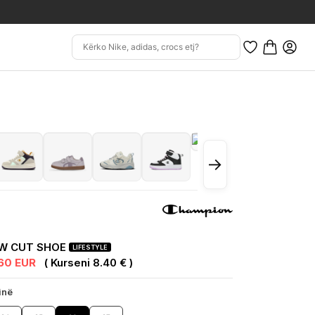
→
OW CUT SHOE
LIFESTYLE
.60 EUR
( Kurseni 8.40 € )
inë