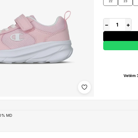
22
23
−
+
Vetëm 
Shto në wishlist
00% MD