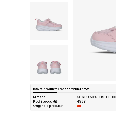
Info të produktit
Transporti
Ndërrimet
Materiali
50%PU 50%TEKSTIL/1
Kodi i produktit
49821
Origjina e produktit