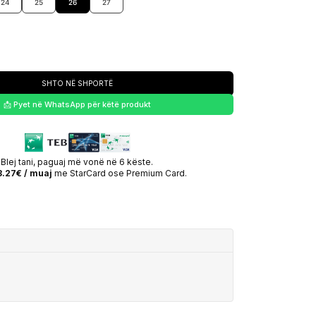
24
25
26
27
SHTO NË SHPORTË
📩 Pyet në WhatsApp për këtë produkt
Blej tani, paguaj më vonë në 6 këste.
3.27€ / muaj
me StarCard ose Premium Card.