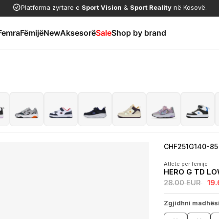
Platforma zyrtare e
Sport Vision
&
Sport Reality
në Kosovë.
Femra
Fëmijë
New
Aksesorë
Sale
Shop by brand
CHF251G140-85
Atlete per femije
HERO G TD L
28.00 EUR
19
Zgjidhni madhës