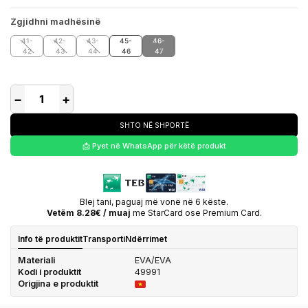
Zgjidhni madhësinë
41-
42-
43-
45-
46-
42
43
44
46
47
−
+
SHTO NË SHPORTË
📩 Pyet në WhatsApp për këtë produkt
Blej tani, paguaj më vonë në 6 këste.
Vetëm 8.28€ / muaj
me StarCard ose Premium Card.
Info të produktit
Transporti
Ndërrimet
Materiali
EVA/EVA
Kodi i produktit
49991
Origjina e produktit