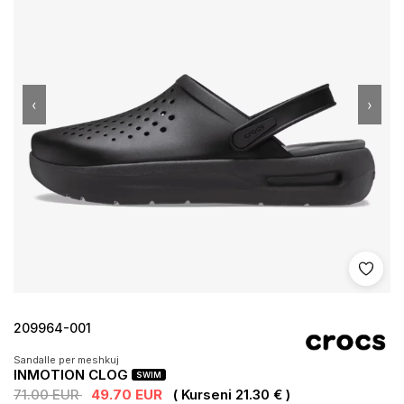
‹
›
Shto 
209964-001
Sandalle per meshkuj
INMOTION CLOG
SWIM
71.00 EUR
49.70 EUR
( Kurseni 21.30 € )