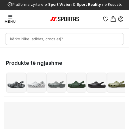
Platforma zyrtare e
Sport Vision
&
Sport Reality
në Kosovë.
MENU
Produkte të ngjashme