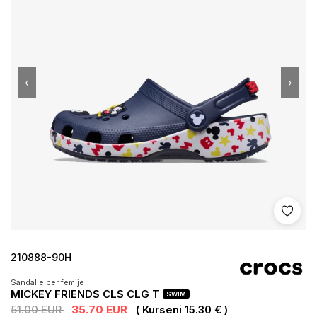
‹
›
Shto 
210888-90H
Sandalle per femije
MICKEY FRIENDS CLS CLG T
SWIM
51.00 EUR
35.70 EUR
( Kurseni 15.30 € )