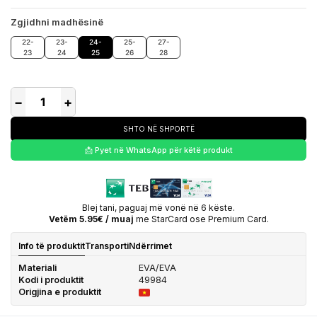
Zgjidhni madhësinë
22-
23-
24-
25-
27-
23
24
25
26
28
−
+
SHTO NË SHPORTË
📩 Pyet në WhatsApp për këtë produkt
Blej tani, paguaj më vonë në 6 këste.
Vetëm 5.95€ / muaj
me StarCard ose Premium Card.
Info të produktit
Transporti
Ndërrimet
Materiali
EVA/EVA
Kodi i produktit
49984
Origjina e produktit