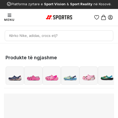
Platforma zyrtare e
Sport Vision
&
Sport Reality
në Kosovë.
MENU
Produkte të ngjashme