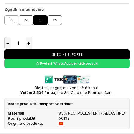
Zgjidhni madhësinë
L
M
S
XS
−
+
SHTO NË SHPORTË
📩 Pyet në WhatsApp për këtë produkt
Blej tani, paguaj më vonë në 6 këste.
Vetëm 3.50€ / muaj
me StarCard ose Premium Card.
Info të produktit
Transporti
Ndërrimet
Materiali
83% REC. POLIESTER 17%ELASTINE/
Kodi i produktit
50192
Origjina e produktit