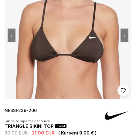
‹
›
Shto 
NESSF239-206
Bikine te siperme per femra
TRIANGLE BIKINI TOP
SWIM
30.00 EUR
21.00 EUR
( Kurseni 9.00 € )