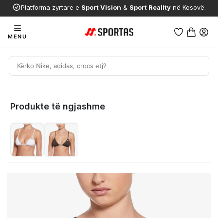
Platforma zyrtare e
Sport Vision
&
Sport Reality
në Kosovë.
MENU
Produkte të ngjashme