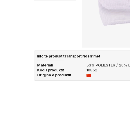
Info të produktit
Transporti
Ndërrimet
Materiali
53% POLIESTER / 20% 
Kodi i produktit
10852
Origjina e produktit