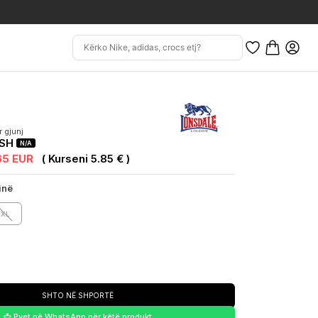
r gjunj
ASH
N/A
65 EUR
( Kurseni 5.85 € )
inë
XL
SHTO NË SHPORTË
📩 Pyet në WhatsApp për këtë produkt