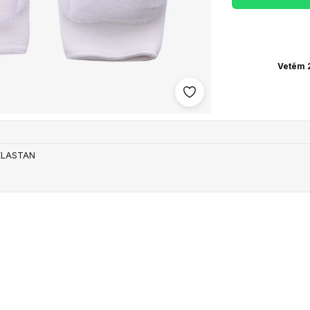
Vetëm 2
Shto në wishlist
ELASTAN