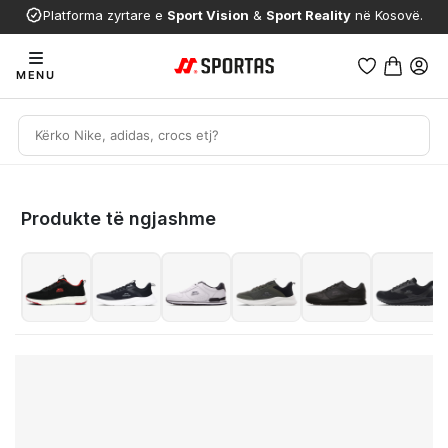
Platforma zyrtare e
Sport Vision
&
Sport Reality
në Kosovë.
MENU
Produkte të ngjashme