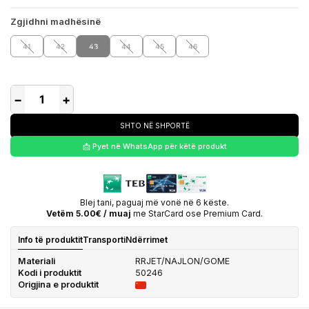
Zgjidhni madhësinë
41
42
43
44
45
46
−
+
SHTO NË SHPORTË
📩 Pyet në WhatsApp për këtë produkt
Blej tani, paguaj më vonë në 6 këste.
Vetëm 5.00€ / muaj
me StarCard ose Premium Card.
Info të produktit
Transporti
Ndërrimet
Materiali
RRJET/NAJLON/GOME
Kodi i produktit
50246
Origjina e produktit