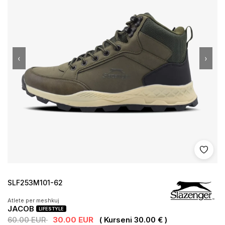
‹
›
Shto 
SLF253M101-62
Atlete per meshkuj
JACOB
LIFESTYLE
60.00 EUR
30.00 EUR
( Kurseni 30.00 € )