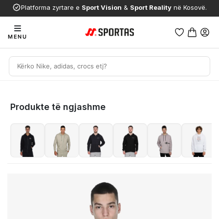
Platforma zyrtare e
Sport Vision
&
Sport Reality
në Kosovë.
MENU
Produkte të ngjashme