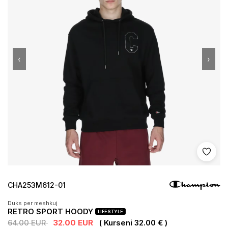
‹
›
Shto 
CHA253M612-01
Duks per meshkuj
RETRO SPORT HOODY
LIFESTYLE
64.00 EUR
32.00 EUR
( Kurseni 32.00 € )