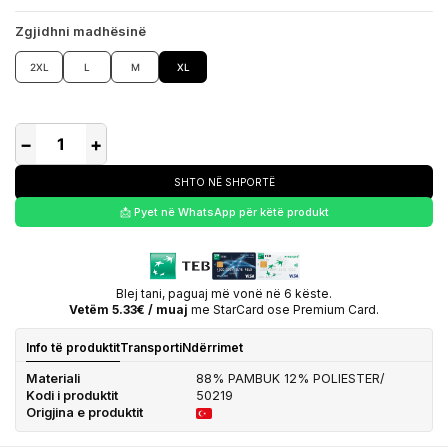
Zgjidhni madhësinë
2XL
L
M
XL
−
+
SHTO NË SHPORTË
📩 Pyet në WhatsApp për këtë produkt
Blej tani, paguaj më vonë në 6 këste.
Vetëm 5.33€ / muaj
me StarCard ose Premium Card.
Info të produktit
Transporti
Ndërrimet
Materiali
88% PAMBUK 12% POLIESTER/
Kodi i produktit
50219
Origjina e produktit