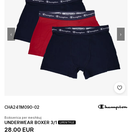
‹
›
Shto 
CHA241M090-02
Bokserica per meshkuj
UNDERWEAR BOXER 3/1
LIFESTYLE
28.00 EUR