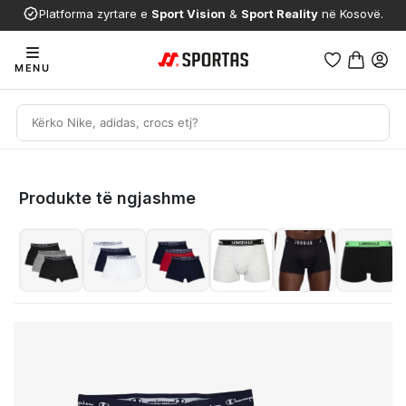
Platforma zyrtare e
Sport Vision
&
Sport Reality
në Kosovë.
MENU
Produkte të ngjashme