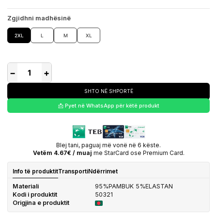
Zgjidhni madhësinë
2XL
L
M
XL
−
+
SHTO NË SHPORTË
📩 Pyet në WhatsApp për këtë produkt
Blej tani, paguaj më vonë në 6 këste.
Vetëm 4.67€ / muaj
me StarCard ose Premium Card.
Info të produktit
Transporti
Ndërrimet
Materiali
95%PAMBUK 5%ELASTAN
Kodi i produktit
50321
Origjina e produktit