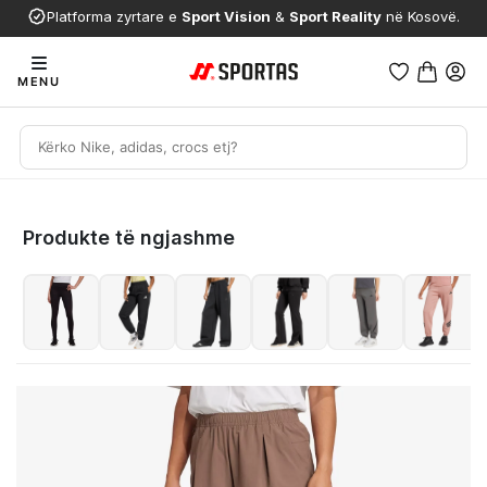
Platforma zyrtare e
Sport Vision
&
Sport Reality
në Kosovë.
MENU
Produkte të ngjashme