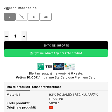
Zgjidhni madhësinë
L
M
S
XS
−
+
SHTO NË SHPORTË
📩 Pyet në WhatsApp për këtë produkt
Blej tani, paguaj më vonë në 6 këste.
Vetëm 10.00€ / muaj
me StarCard ose Premium Card.
Info të produktit
Transporti
Ndërrimet
Materiali
93% POLIAMID I RECIKLUAR/7%
ELASTIN/
Kodi i produktit
50287
Origjina e produktit