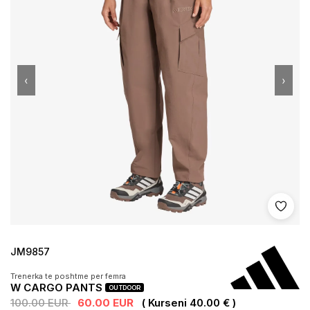
‹
›
Shto 
JM9857
Trenerka te poshtme per femra
W CARGO PANTS
OUTDOOR
100.00 EUR
60.00 EUR
( Kurseni 40.00 € )