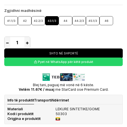
Zgjidhni madhësinë
41.1/3
42
42.2/3
43.1/3
44
44.2/3
45.1/3
46
−
+
SHTO NË SHPORTË
📩 Pyet në WhatsApp për këtë produkt
Blej tani, paguaj më vonë në 6 këste.
Vetëm 11.67€ / muaj
me StarCard ose Premium Card.
Info të produktit
Transporti
Ndërrimet
Materiali
LEKURE SINTETIKE/GOME
Kodi i produktit
50303
Origjina e produktit