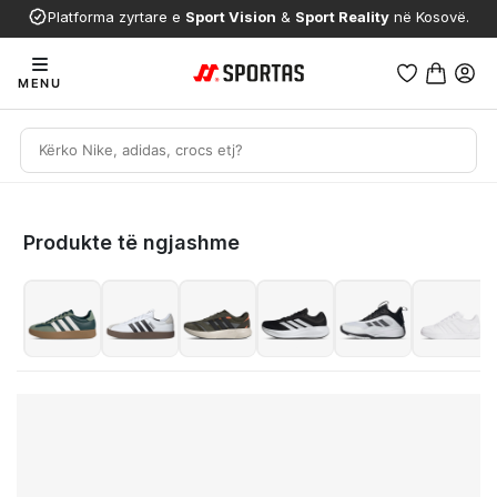
Platforma zyrtare e
Sport Vision
&
Sport Reality
në Kosovë.
MENU
Produkte të ngjashme