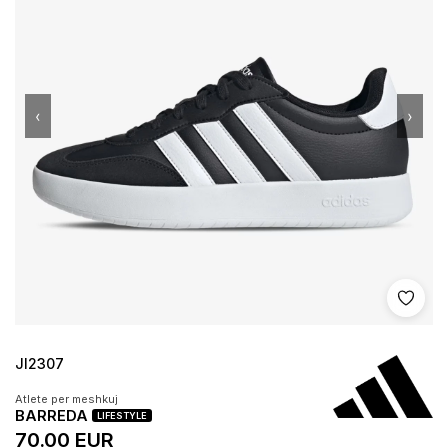
‹
›
Shto 
JI2307
Atlete per meshkuj
BARREDA
LIFESTYLE
70.00 EUR