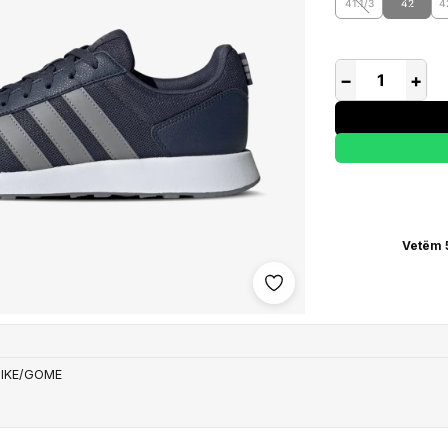
41.1/3
42
4
−
+
Vetëm 
Shto në wishlist
TIKE/GOME