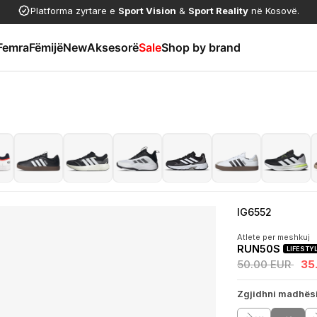
Platforma zyrtare e
Sport Vision
&
Sport Reality
në Kosovë.
Femra
Fëmijë
New
Aksesorë
Sale
Shop by brand
IG6552
Atlete per meshkuj
RUN50S
LIFESTY
50.00 EUR
35
Zgjidhni madhës