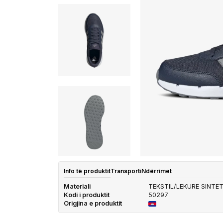
Info të produktit
Transporti
Ndërrimet
Materiali
TEKSTIL/LEKURE SINTE
Kodi i produktit
50297
Origjina e produktit