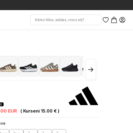
→
LE
.00 EUR
( Kurseni 15.00 € )
inë