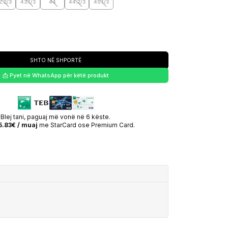
2.2/3
43.1/3
44
44.2/3
45.1/3
SHTO NË SHPORTË
📩 Pyet në WhatsApp për këtë produkt
Blej tani, paguaj më vonë në 6 këste.
5.83€ / muaj
me StarCard ose Premium Card.