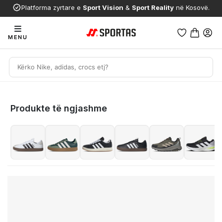
Platforma zyrtare e
Sport Vision
&
Sport Reality
në Kosovë.
MENU
Produkte të ngjashme