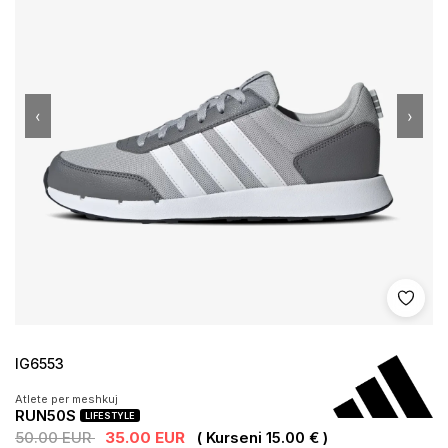
‹
›
Shto 
IG6553
Atlete per meshkuj
RUN50S
LIFESTYLE
50.00 EUR
35.00 EUR
( Kurseni 15.00 € )