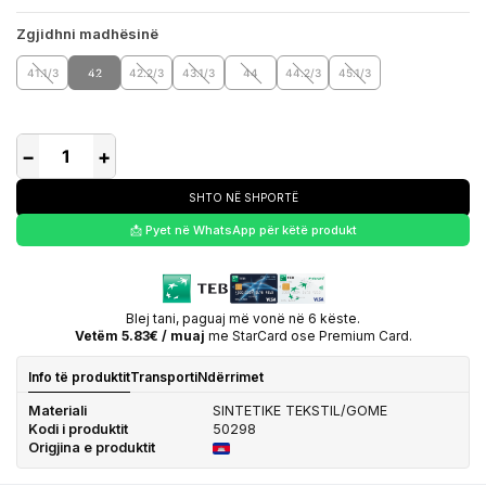
Zgjidhni madhësinë
41.1/3
42
42.2/3
43.1/3
44
44.2/3
45.1/3
−
+
SHTO NË SHPORTË
📩 Pyet në WhatsApp për këtë produkt
Blej tani, paguaj më vonë në 6 këste.
Vetëm 5.83€ / muaj
me StarCard ose Premium Card.
Info të produktit
Transporti
Ndërrimet
Materiali
SINTETIKE TEKSTIL/GOME
Kodi i produktit
50298
Origjina e produktit