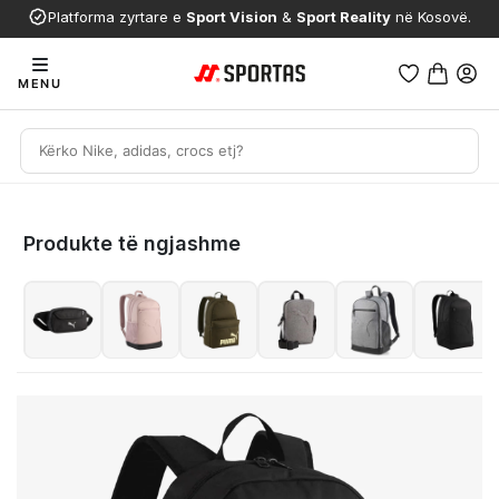
Platforma zyrtare e
Sport Vision
&
Sport Reality
në Kosovë.
MENU
Produkte të ngjashme