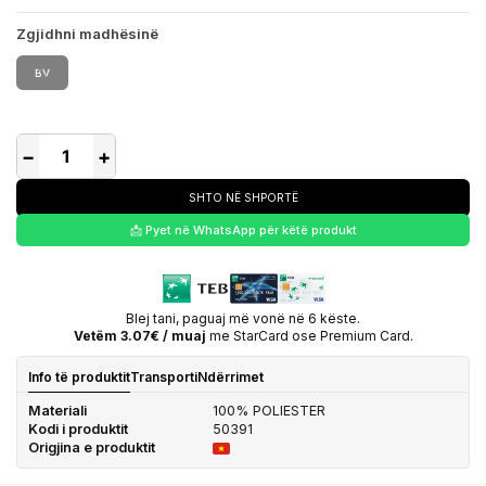
Zgjidhni madhësinë
BV
−
+
SHTO NË SHPORTË
📩 Pyet në WhatsApp për këtë produkt
Blej tani, paguaj më vonë në 6 këste.
Vetëm 3.07€ / muaj
me StarCard ose Premium Card.
Info të produktit
Transporti
Ndërrimet
Materiali
100% POLIESTER
Kodi i produktit
50391
Origjina e produktit