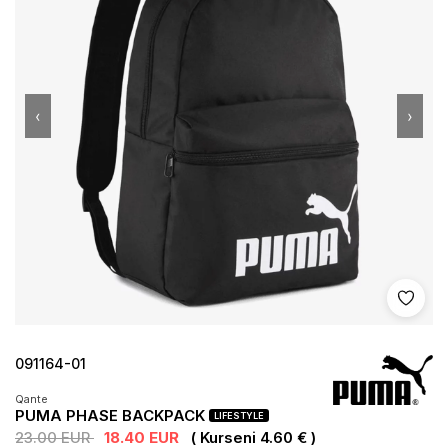
‹
›
Shto 
091164-01
Qante
PUMA PHASE BACKPACK
LIFESTYLE
23.00 EUR
18.40 EUR
( Kurseni 4.60 € )