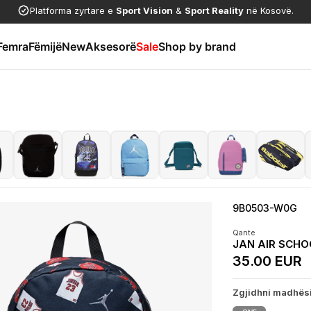
Platforma zyrtare e
Sport Vision
&
Sport Reality
në Kosovë.
Femra
Fëmijë
New
Aksesorë
Sale
Shop by brand
9B0503-W0G
Qante
JAN AIR SCH
35.00 EUR
Zgjidhni madhës