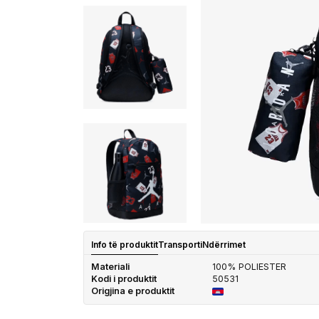
Info të produktit
Transporti
Ndërrimet
Materiali
100% POLIESTER
Kodi i produktit
50531
Origjina e produktit