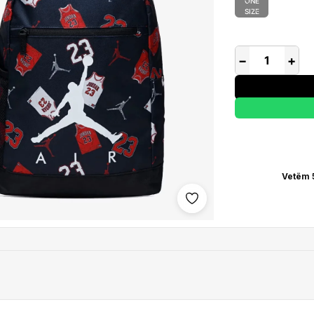
ONE
SIZE
−
+
Vetëm 
Shto në wishlist