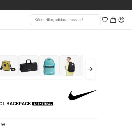
→
OOL BACKPACK
BASKETBALL
inë