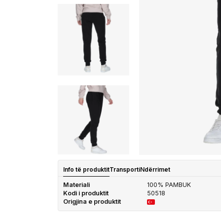
Info të produktit
Transporti
Ndërrimet
Materiali
100% PAMBUK
Kodi i produktit
50518
Origjina e produktit