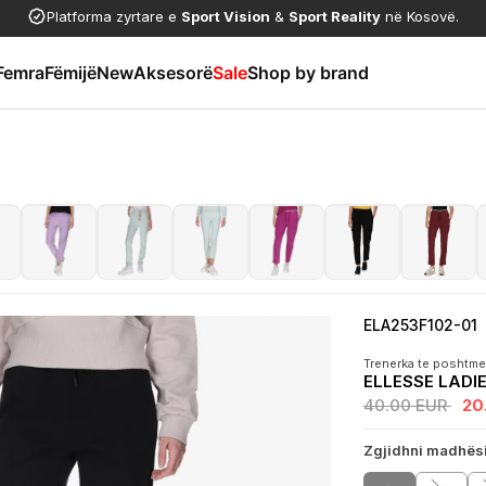
Platforma zyrtare e
Sport Vision
&
Sport Reality
në Kosovë.
Femra
Fëmijë
New
Aksesorë
Sale
Shop by brand
ELA253F102-01
Trenerka te poshtme
ELLESSE LADI
40.00 EUR
20
Zgjidhni madhës