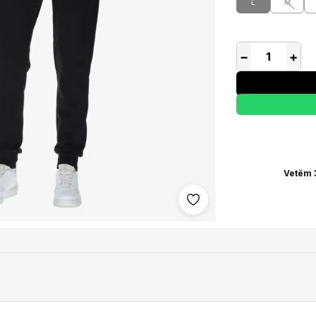
L
M
−
+
Vetëm 
Shto në wishlist