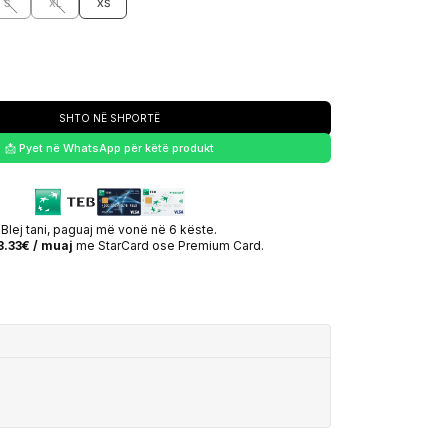
S
XL
XS
SHTO NË SHPORTË
📩 Pyet në WhatsApp për këtë produkt
Blej tani, paguaj më vonë në 6 këste.
3.33€ / muaj
me StarCard ose Premium Card.