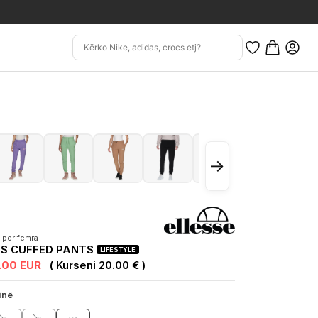
→
 per femra
ES CUFFED PANTS
LIFESTYLE
.00 EUR
( Kurseni 20.00 € )
inë