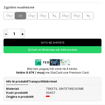
Zgjidhni madhësinë
41.1/3
42
42.2/3
43.1/3
44
44.2/3
45.1/3
46
−
+
SHTO NË SHPORTË
📩 Pyet në WhatsApp për këtë produkt
Blej tani, paguaj më vonë në 6 këste.
Vetëm 8.67€ / muaj
me StarCard ose Premium Card.
Info të produktit
Transporti
Ndërrimet
Materiali
TEKSTIL SINTETIKE/GOME
Kodi i produktit
50457
Origjina e produktit