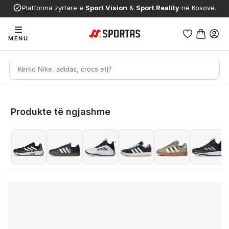
Platforma zyrtare e
Sport Vision
&
Sport Reality
në Kosovë.
MENU
Produkte të ngjashme