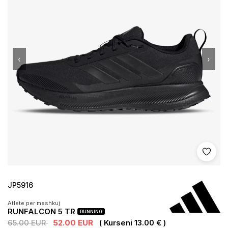
‹
›
Shto 
JP5916
Atlete per meshkuj
RUNFALCON 5 TR
RUNNING
65.00 EUR
52.00 EUR
( Kurseni 13.00 € )