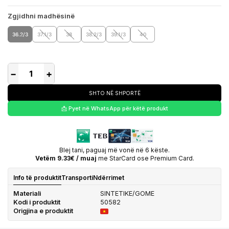
Zgjidhni madhësinë
36.2/3
37.1/3
38
38.2/3
39.1/3
40
−
+
SHTO NË SHPORTË
📩 Pyet në WhatsApp për këtë produkt
Blej tani, paguaj më vonë në 6 këste.
Vetëm 9.33€ / muaj
me StarCard ose Premium Card.
Info të produktit
Transporti
Ndërrimet
Materiali
SINTETIKE/GOME
Kodi i produktit
50582
Origjina e produktit