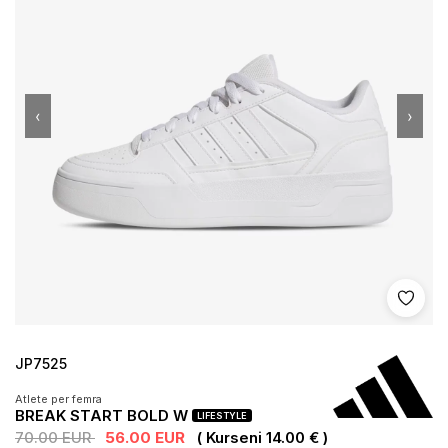
‹
›
Shto 
JP7525
Atlete per femra
BREAK START BOLD W
LIFESTYLE
70.00 EUR
56.00 EUR
( Kurseni 14.00 € )