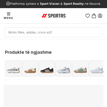
Platforma zyrtare e
Sport Vision
&
Sport Reality
në Kosovë.
MENU
Produkte të ngjashme