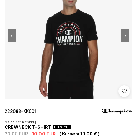
‹
›
Shto 
222088-KK001
Maice per meshkuj
CREWNECK T-SHIRT
LIFESTYLE
20.00 EUR
10.00 EUR
( Kurseni 10.00 € )