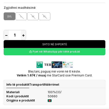
Zgjidhni madhësinë
2XL
L
M
XL
−
+
SHTO NË SHPORTË
📩 Pyet në WhatsApp për këtë produkt
Blej tani, paguaj më vonë në 6 këste.
Vetëm 1.67€ / muaj
me StarCard ose Premium Card.
Info të produktit
Transporti
Ndërrimet
Materiali
100%CO/
Kodi i produktit
50660
Origjina e produktit