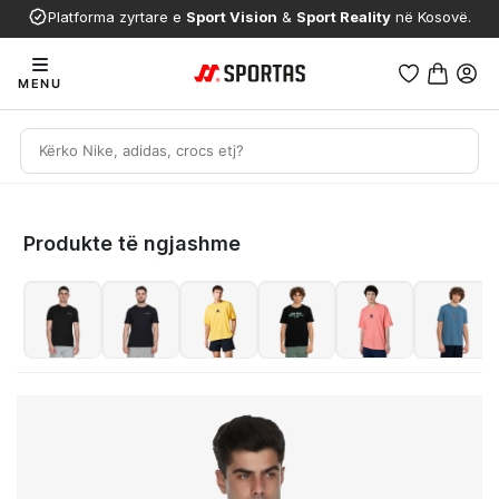
Platforma zyrtare e
Sport Vision
&
Sport Reality
në Kosovë.
MENU
Produkte të ngjashme