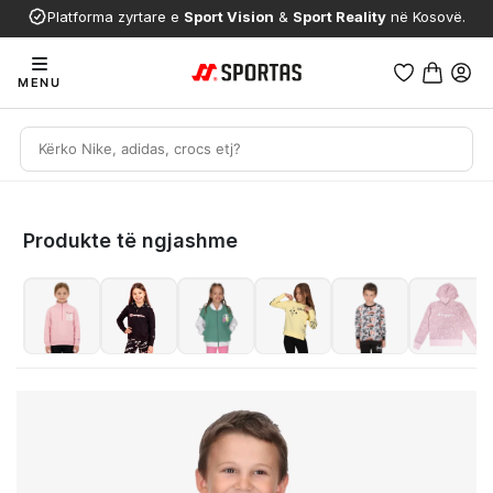
Platforma zyrtare e
Sport Vision
&
Sport Reality
në Kosovë.
MENU
Produkte të ngjashme