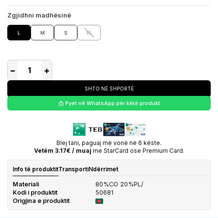
Zgjidhni madhësinë
L
M
S
XL
−
+
SHTO NË SHPORTË
📩 Pyet në WhatsApp për këtë produkt
Blej tani, paguaj më vonë në 6 këste.
Vetëm 3.17€ / muaj
me StarCard ose Premium Card.
Info të produktit
Transporti
Ndërrimet
Materiali
80%CO 20%PL/
Kodi i produktit
50681
Origjina e produktit