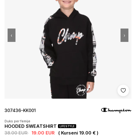
‹
›
Shto 
307436-KK001
Duks per femije
HOODED SWEATSHIRT
LIFESTYLE
38.00 EUR
19.00 EUR
( Kurseni 19.00 € )