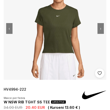
‹
›
Shto 
HV4994-222
Maice per femra
W NSW RIB TGHT SS TEE
LIFESTYLE
34.00 EUR
20.40 EUR
( Kurseni 13.60 € )