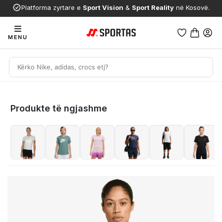
Platforma zyrtare e
Sport Vision
&
Sport Reality
në Kosovë.
MENU
Produkte të ngjashme