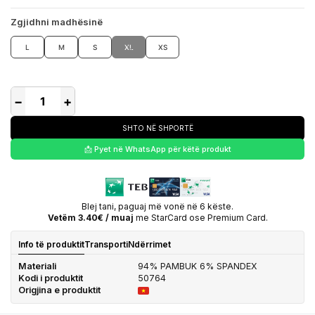
Zgjidhni madhësinë
L
M
S
XL
XS
−
+
SHTO NË SHPORTË
📩 Pyet në WhatsApp për këtë produkt
Blej tani, paguaj më vonë në 6 këste.
Vetëm 3.40€ / muaj
me StarCard ose Premium Card.
Info të produktit
Transporti
Ndërrimet
Materiali
94% PAMBUK 6% SPANDEX
Kodi i produktit
50764
Origjina e produktit