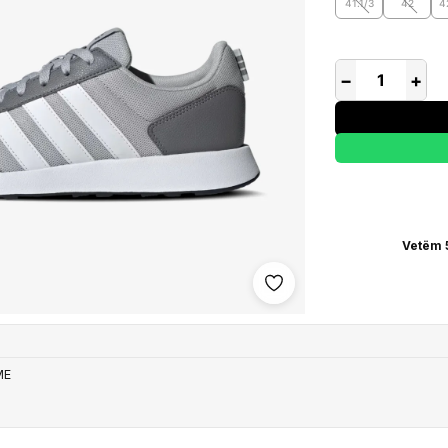
41.1/3
42
4
−
+
Vetëm 
Shto në wishlist
ME