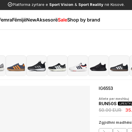
Platforma zyrtare e
Sport Vision
&
Sport Reality
në Kosovë.
Femra
Fëmijë
New
Aksesorë
Sale
Shop by brand
IG6553
Atlete per meshkuj
RUN50S
LIFESTY
50.00 EUR
35
Zgjidhni madhës