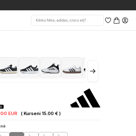
→
LE
.00 EUR
( Kurseni 15.00 € )
inë