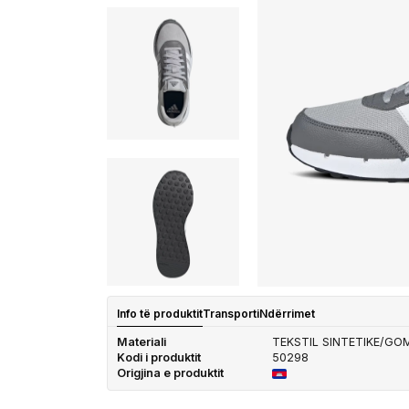
Info të produktit
Transporti
Ndërrimet
Materiali
TEKSTIL SINTETIKE/GO
Kodi i produktit
50298
Origjina e produktit