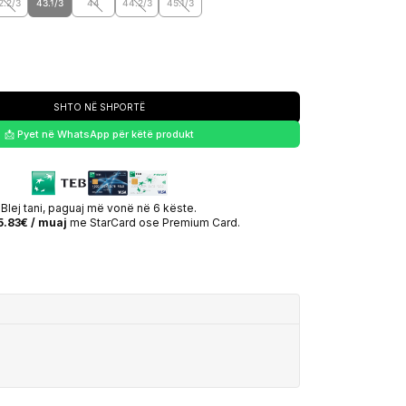
2.2/3
43.1/3
44
44.2/3
45.1/3
SHTO NË SHPORTË
📩 Pyet në WhatsApp për këtë produkt
Blej tani, paguaj më vonë në 6 këste.
5.83€ / muaj
me StarCard ose Premium Card.