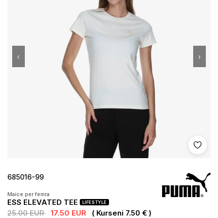
‹
›
Shto 
685016-99
Maice per femra
ESS ELEVATED TEE
LIFESTYLE
25.00 EUR
17.50 EUR
( Kurseni 7.50 € )