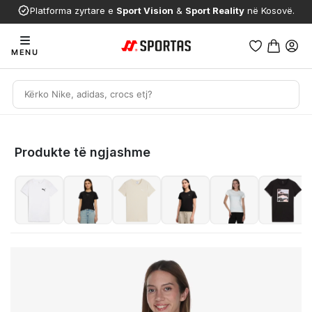
Platforma zyrtare e
Sport Vision
&
Sport Reality
në Kosovë.
MENU
Produkte të ngjashme