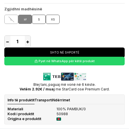
Zgjidhni madhësinë
L
M
S
XS
−
+
SHTO NË SHPORTË
📩 Pyet në WhatsApp për këtë produkt
Blej tani, paguaj më vonë në 6 këste.
Vetëm 2.92€ / muaj
me StarCard ose Premium Card.
Info të produktit
Transporti
Ndërrimet
Materiali
100% PAMBUK/0
Kodi i produktit
50988
Origjina e produktit