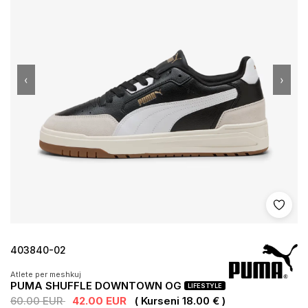
‹
›
Shto 
403840-02
Atlete per meshkuj
PUMA SHUFFLE DOWNTOWN OG
LIFESTYLE
60.00 EUR
42.00 EUR
( Kurseni 18.00 € )