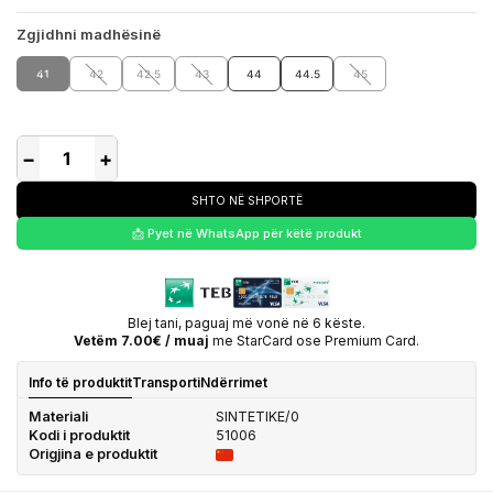
Zgjidhni madhësinë
41
42
42.5
43
44
44.5
45
−
+
SHTO NË SHPORTË
📩 Pyet në WhatsApp për këtë produkt
Blej tani, paguaj më vonë në 6 këste.
Vetëm 7.00€ / muaj
me StarCard ose Premium Card.
Info të produktit
Transporti
Ndërrimet
Materiali
SINTETIKE/0
Kodi i produktit
51006
Origjina e produktit