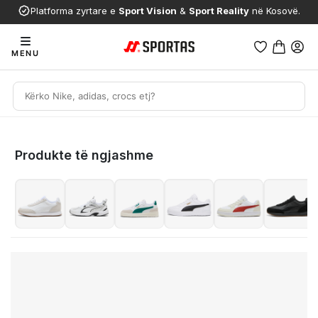
Platforma zyrtare e
Sport Vision
&
Sport Reality
në Kosovë.
MENU
Produkte të ngjashme