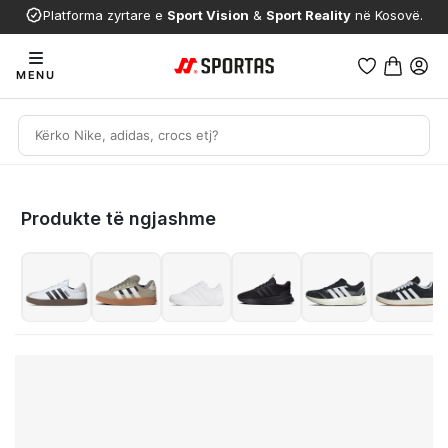
Platforma zyrtare e
Sport Vision
&
Sport Reality
në Kosovë.
MENU
Produkte të ngjashme