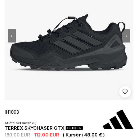
‹
›
Shto 
IH1093
Atlete per meshkuj
TERREX SKYCHASER GTX
OUTDOOR
160.00 EUR
112.00 EUR
( Kurseni 48.00 € )