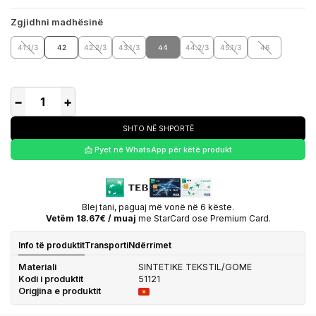
Zgjidhni madhësinë
41.1/3
42
42.2/3
43.1/3
44
44.2/3
45.1/3
46
−
+
SHTO NË SHPORTË
📩 Pyet në WhatsApp për këtë produkt
Blej tani, paguaj më vonë në 6 këste.
Vetëm 18.67€ / muaj
me StarCard ose Premium Card.
Info të produktit
Transporti
Ndërrimet
Materiali
SINTETIKE TEKSTIL/GOME
Kodi i produktit
51121
Origjina e produktit