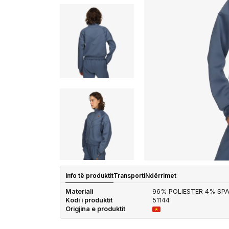
Info të produktit
Transporti
Ndërrimet
Materiali
96% POLIESTER 4% SP
Kodi i produktit
51144
Origjina e produktit