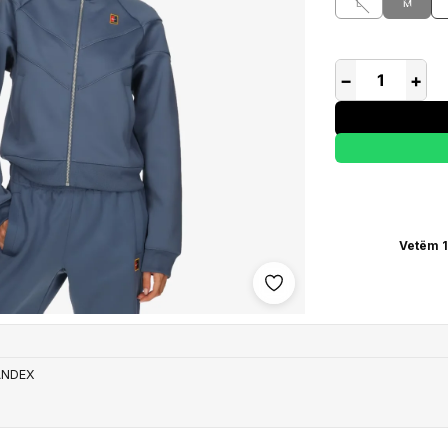
L
M
−
+
Vetëm 1
Shto në wishlist
ANDEX