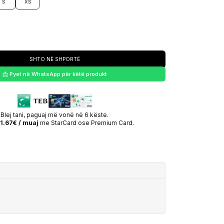
S
XS
SHTO NË SHPORTË
📩 Pyet në WhatsApp për këtë produkt
Blej tani, paguaj më vonë në 6 këste.
1.67€ / muaj
me StarCard ose Premium Card.