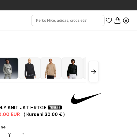
→
LY KNIT JKT HRTGE
TENNIS
0.00 EUR
( Kurseni 30.00 € )
inë