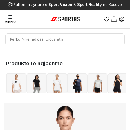
Platforma zyrtare e
Sport Vision
&
Sport Reality
në Kosovë.
MENU
Produkte të ngjashme