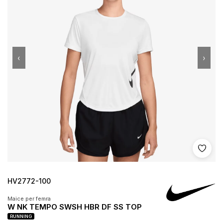
‹
›
Shto 
HV2772-100
Maice per femra
W NK TEMPO SWSH HBR DF SS TOP
RUNNING