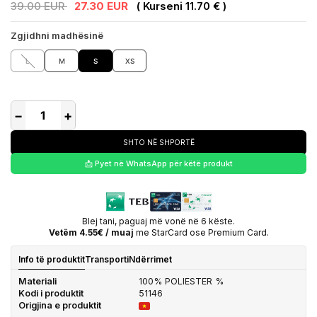
39.00 EUR
27.30 EUR
( Kurseni 11.70 € )
Zgjidhni madhësinë
L
M
S
XS
−
+
SHTO NË SHPORTË
📩 Pyet në WhatsApp për këtë produkt
Blej tani, paguaj më vonë në 6 këste.
Vetëm 4.55€ / muaj
me StarCard ose Premium Card.
Info të produktit
Transporti
Ndërrimet
Materiali
100% POLIESTER %
Kodi i produktit
51146
Origjina e produktit