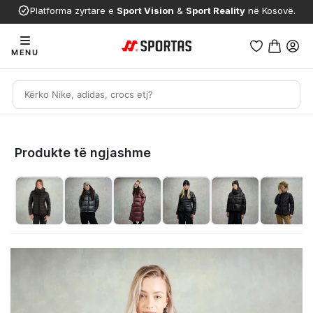
Platforma zyrtare e
Sport Vision
&
Sport Reality
në Kosovë.
MENU
Produkte të ngjashme