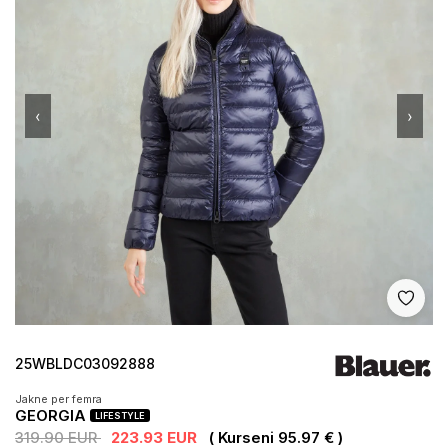
‹
›
Shto 
25WBLDC03092888
Jakne per femra
GEORGIA
LIFESTYLE
319.90 EUR
223.93 EUR
( Kurseni 95.97 € )