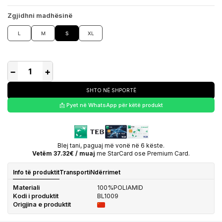
Zgjidhni madhësinë
L
M
S
XL
−
+
SHTO NË SHPORTË
📩 Pyet në WhatsApp për këtë produkt
Blej tani, paguaj më vonë në 6 këste.
Vetëm 37.32€ / muaj
me StarCard ose Premium Card.
Info të produktit
Transporti
Ndërrimet
Materiali
100%POLIAMID
Kodi i produktit
BL1009
Origjina e produktit