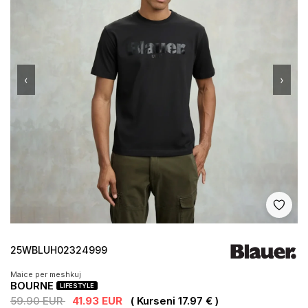
‹
›
Shto 
25WBLUH02324999
Maice per meshkuj
BOURNE
LIFESTYLE
59.90 EUR
41.93 EUR
( Kurseni 17.97 € )