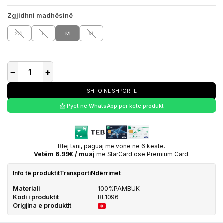
Zgjidhni madhësinë
2XL
L
M
XL
−
+
SHTO NË SHPORTË
📩 Pyet në WhatsApp për këtë produkt
Blej tani, paguaj më vonë në 6 këste.
Vetëm 6.99€ / muaj
me StarCard ose Premium Card.
Info të produktit
Transporti
Ndërrimet
Materiali
100%PAMBUK
Kodi i produktit
BL1096
Origjina e produktit