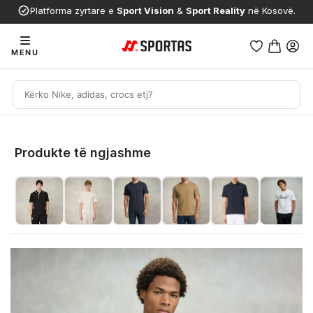
Platforma zyrtare e
Sport Vision
&
Sport Reality
në Kosovë.
MENU
Produkte të ngjashme