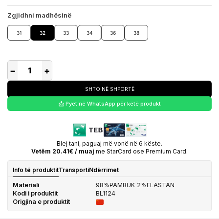
Zgjidhni madhësinë
31
32
33
34
36
38
−
+
SHTO NË SHPORTË
📩 Pyet në WhatsApp për këtë produkt
Blej tani, paguaj më vonë në 6 këste.
Vetëm 20.41€ / muaj
me StarCard ose Premium Card.
Info të produktit
Transporti
Ndërrimet
Materiali
98%PAMBUK 2%ELASTAN
Kodi i produktit
BL1124
Origjina e produktit