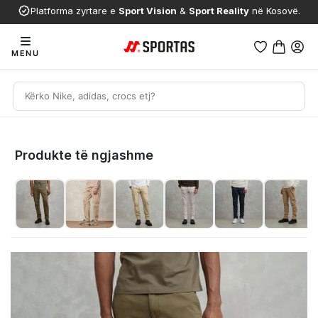
Platforma zyrtare e
Sport Vision
&
Sport Reality
në Kosovë.
MENU
Produkte të ngjashme