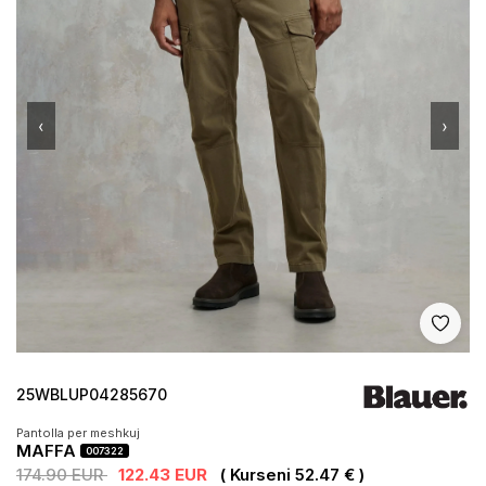
‹
›
Shto 
25WBLUP04285670
Pantolla per meshkuj
MAFFA
007322
174.90 EUR
122.43 EUR
( Kurseni 52.47 € )