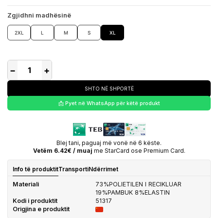
Zgjidhni madhësinë
2XL
L
M
S
XL
−
+
SHTO NË SHPORTË
📩 Pyet në WhatsApp për këtë produkt
Blej tani, paguaj më vonë në 6 këste.
Vetëm 6.42€ / muaj
me StarCard ose Premium Card.
Info të produktit
Transporti
Ndërrimet
Materiali
73%POLIETILEN I RECIKLUAR
19%PAMBUK 8%ELASTIN
Kodi i produktit
51317
Origjina e produktit