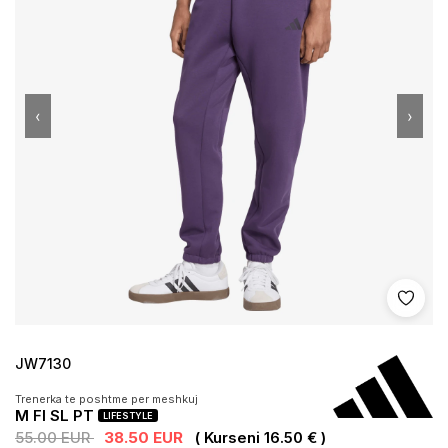
‹
›
Shto 
JW7130
Trenerka te poshtme per meshkuj
M FI SL PT
LIFESTYLE
55.00 EUR
38.50 EUR
( Kurseni 16.50 € )