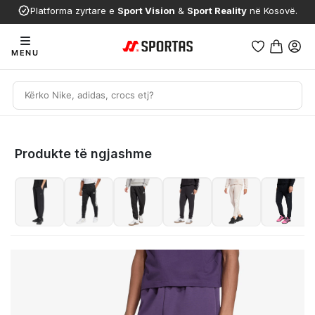
Platforma zyrtare e
Sport Vision
&
Sport Reality
në Kosovë.
MENU
Produkte të ngjashme