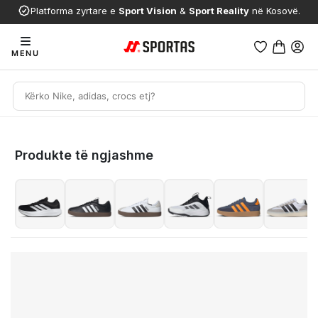
Platforma zyrtare e
Sport Vision
&
Sport Reality
në Kosovë.
MENU
Produkte të ngjashme