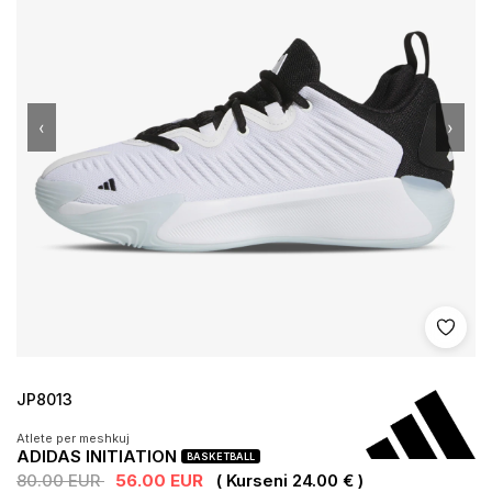
‹
›
Shto 
JP8013
Atlete per meshkuj
ADIDAS INITIATION
BASKETBALL
80.00 EUR
56.00 EUR
( Kurseni 24.00 € )