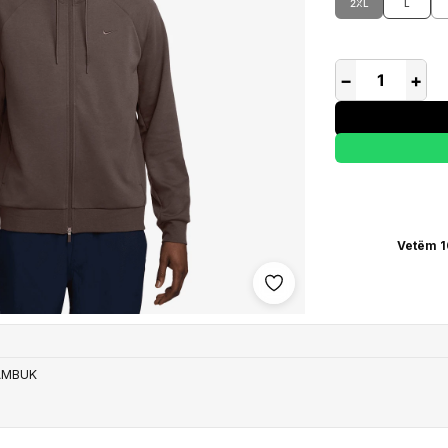
2XL
L
−
+
Vetëm 1
Shto në wishlist
AMBUK