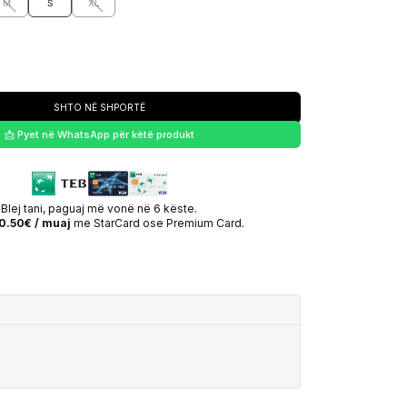
M
S
XL
SHTO NË SHPORTË
📩 Pyet në WhatsApp për këtë produkt
Blej tani, paguaj më vonë në 6 këste.
0.50€ / muaj
me StarCard ose Premium Card.