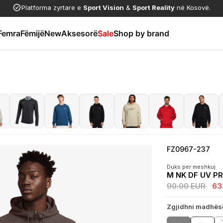
Platforma zyrtare e
Sport Vision
&
Sport Reality
në Kosovë.
Femra
Fëmijë
New
Aksesorë
Sale
Shop by brand
FZ0967-237
Duks per meshkuj
M NK DF UV P
90.00 EUR
63
Zgjidhni madhës