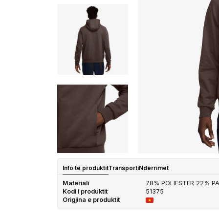
Info të produktit
Transporti
Ndërrimet
Materiali
78% POLIESTER 22% P
Kodi i produktit
51375
Origjina e produktit