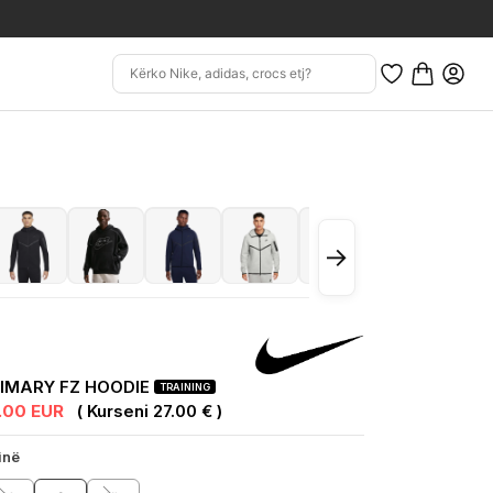
→
RIMARY FZ HOODIE
TRAINING
.00 EUR
( Kurseni 27.00 € )
inë