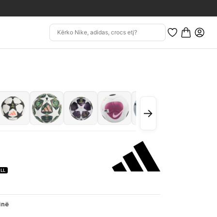
→
LL
inë