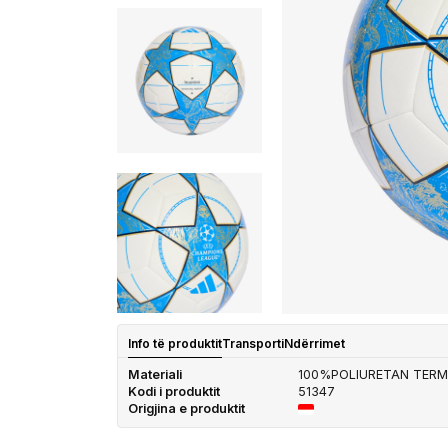
Info të produktit
Transporti
Ndërrimet
Materiali
100%POLIURETAN TERM
Kodi i produktit
51347
Origjina e produktit