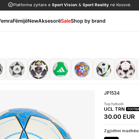
Platforma zyrtare e
Sport Vision
&
Sport Reality
në Kosovë.
Femra
Fëmijë
New
Aksesorë
Sale
Shop by brand
JP1534
Top futbolli
UCL TRN
FOOTBA
30.00 EUR
Zgjidhni madhës