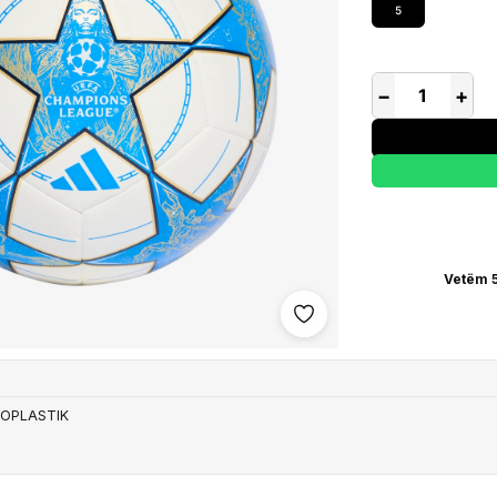
5
−
+
Vetëm 5
Shto në wishlist
OPLASTIK