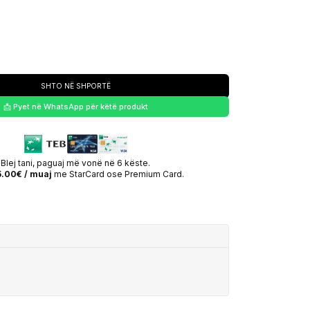
SHTO NË SHPORTË
📩 Pyet në WhatsApp për këtë produkt
Blej tani, paguaj më vonë në 6 këste.
.00€ / muaj
me StarCard ose Premium Card.