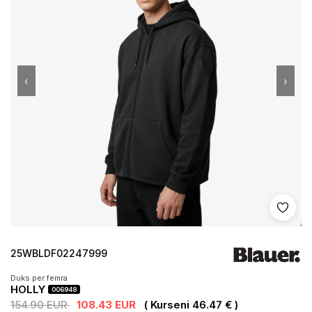
‹
›
Shto 
25WBLDF02247999
Duks per femra
HOLLY
006948
154.90 EUR
108.43 EUR
( Kurseni 46.47 € )