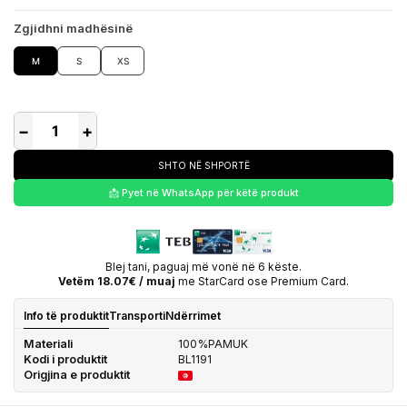
Zgjidhni madhësinë
M
S
XS
−
+
SHTO NË SHPORTË
📩 Pyet në WhatsApp për këtë produkt
Blej tani, paguaj më vonë në 6 këste.
Vetëm 18.07€ / muaj
me StarCard ose Premium Card.
Info të produktit
Transporti
Ndërrimet
Materiali
100%PAMUK
Kodi i produktit
BL1191
Origjina e produktit