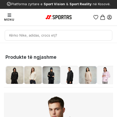
Platforma zyrtare e
Sport Vision
&
Sport Reality
në Kosovë.
MENU
Produkte të ngjashme