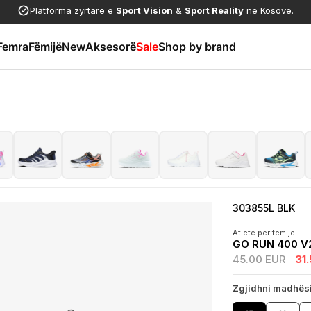
Platforma zyrtare e
Sport Vision
&
Sport Reality
në Kosovë.
Femra
Fëmijë
New
Aksesorë
Sale
Shop by brand
303855L BLK
Atlete per femije
GO RUN 400 V
45.00 EUR
31
Zgjidhni madhës