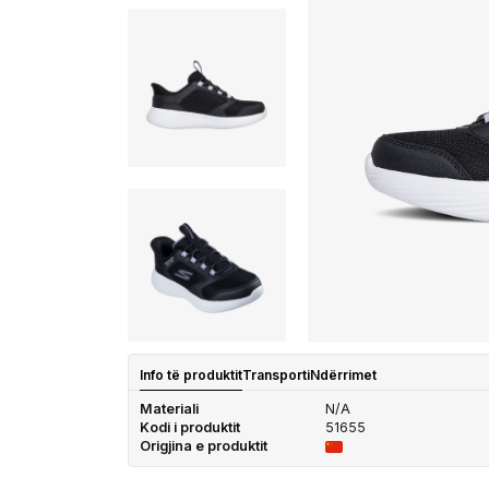
Info të produktit
Transporti
Ndërrimet
Materiali
N/A
Kodi i produktit
51655
Origjina e produktit