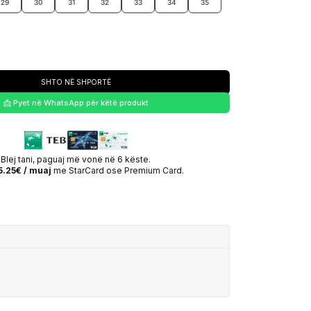
29
30
31
32
33
34
35
SHTO NË SHPORTË
📩 Pyet në WhatsApp për këtë produkt
Blej tani, paguaj më vonë në 6 këste.
5.25€ / muaj
me StarCard ose Premium Card.