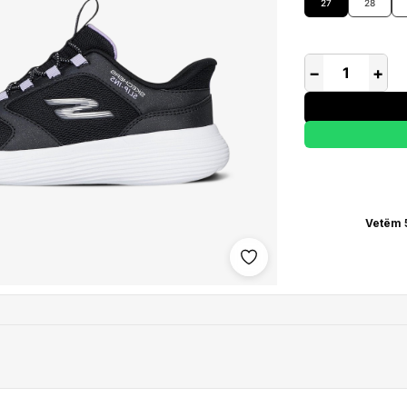
27
28
−
+
Vetëm 
Shto në wishlist