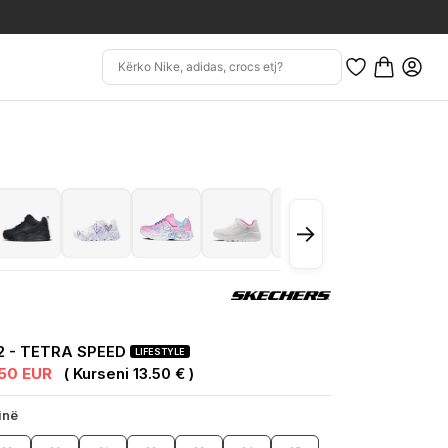
→
2 - TETRA SPEED
LIFESTYLE
.50 EUR
( Kurseni 13.50 € )
inë