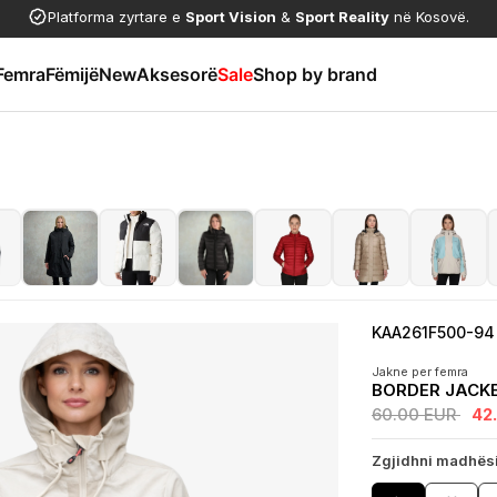
Platforma zyrtare e
Sport Vision
&
Sport Reality
në Kosovë.
Femra
Fëmijë
New
Aksesorë
Sale
Shop by brand
KAA261F500-94
Jakne per femra
BORDER JACK
60.00 EUR
42
Zgjidhni madhës