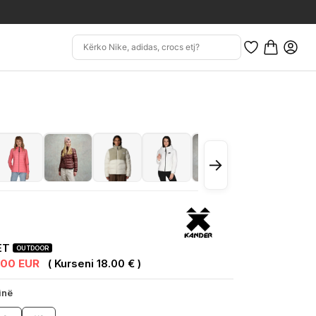
→
ET
OUTDOOR
.00 EUR
( Kurseni 18.00 € )
inë