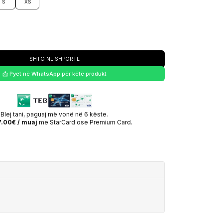
S
XS
SHTO NË SHPORTË
📩 Pyet në WhatsApp për këtë produkt
Blej tani, paguaj më vonë në 6 këste.
.00€ / muaj
me StarCard ose Premium Card.