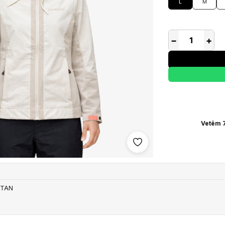
L
M
−
+
Vetëm 7
Shto në wishlist
STAN