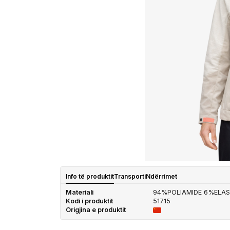
Info të produktit
Transporti
Ndërrimet
Materiali
94%POLIAMIDE 6%ELA
Kodi i produktit
51715
Origjina e produktit