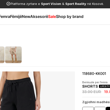
Platforma zyrtare e
Sport Vision
&
Sport Reality
në Kosovë.
Femra
Fëmijë
New
Aksesorë
Sale
Shop by brand
118680-KK001
Bermude per femra
SHORTS
LIFESTY
33.00 EUR
19
Zgjidhni madhës