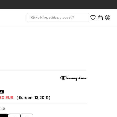
LE
.80 EUR
( Kurseni 13.20 € )
inë