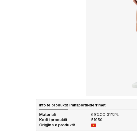
Info të produktit
Transporti
Ndërrimet
Materiali
69%CO 31%PL
Kodi i produktit
51950
Origjina e produktit