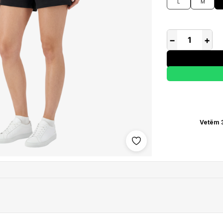
L
M
−
+
Vetëm 
Shto në wishlist