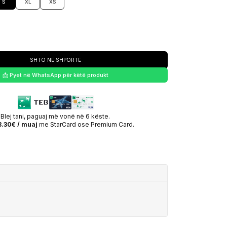
S
XL
XS
SHTO NË SHPORTË
📩 Pyet në WhatsApp për këtë produkt
Blej tani, paguaj më vonë në 6 këste.
3.30€ / muaj
me StarCard ose Premium Card.