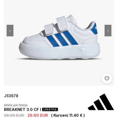
‹
›
Shto 
JS3678
Atlete per femije
BREAKNET 3.0 CF I
LIFESTYLE
38.00 EUR
26.60 EUR
( Kurseni 11.40 € )