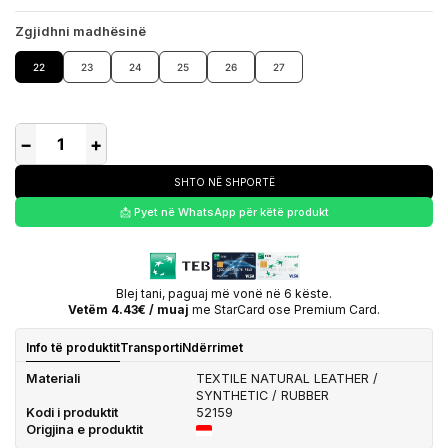
Zgjidhni madhësinë
22
23
24
25
26
27
−
+
SHTO NË SHPORTË
📩 Pyet në WhatsApp për këtë produkt
Blej tani, paguaj më vonë në 6 këste.
Vetëm 4.43€ / muaj
me StarCard ose Premium Card.
Info të produktit
Transporti
Ndërrimet
Materiali
TEXTILE NATURAL LEATHER /
SYNTHETIC / RUBBER
Kodi i produktit
52159
Origjina e produktit