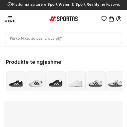
Platforma zyrtare e
Sport Vision
&
Sport Reality
në Kosovë.
MENU
Produkte të ngjashme