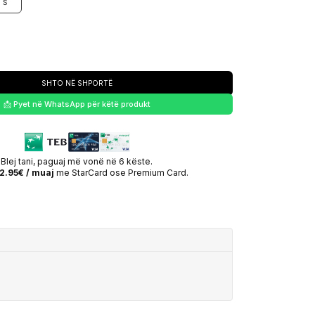
S
SHTO NË SHPORTË
📩 Pyet në WhatsApp për këtë produkt
Blej tani, paguaj më vonë në 6 këste.
2.95€ / muaj
me StarCard ose Premium Card.