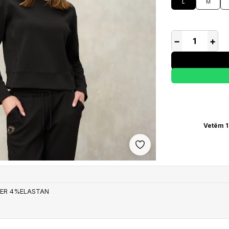
L
M
−
+
Vetëm 1
Shto në wishlist
TER 4%ELASTAN