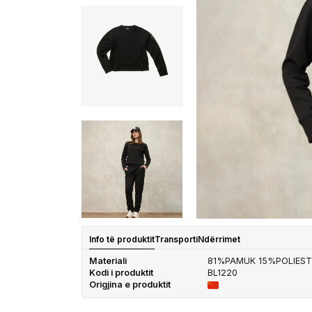
Info të produktit
Transporti
Ndërrimet
Materiali
81%PAMUK 15%POLIES
Kodi i produktit
BL1220
Origjina e produktit