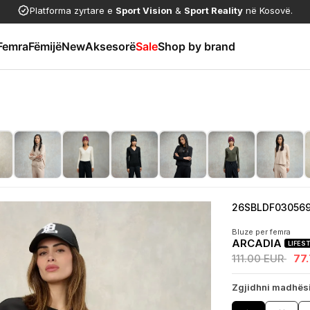
Platforma zyrtare e
Sport Vision
&
Sport Reality
në Kosovë.
Femra
Fëmijë
New
Aksesorë
Sale
Shop by brand
26SBLDF03056
Bluze per femra
ARCADIA
LIFES
111.00 EUR
77
Zgjidhni madhës