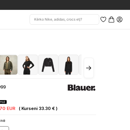
→
999
TYLE
.70 EUR
( Kurseni 33.30 € )
inë