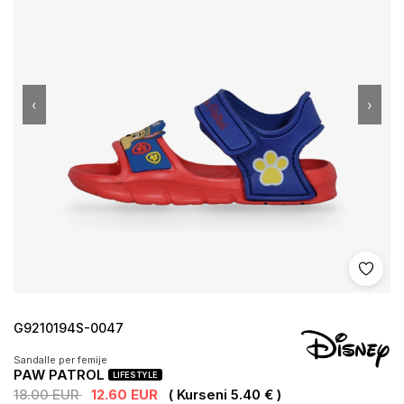
‹
›
Shto 
G9210194S-0047
Sandalle per femije
PAW PATROL
LIFESTYLE
18.00 EUR
12.60 EUR
( Kurseni 5.40 € )