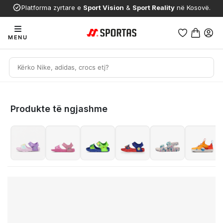
Platforma zyrtare e
Sport Vision
&
Sport Reality
në Kosovë.
MENU
Produkte të ngjashme