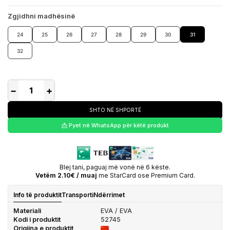
Zgjidhni madhësinë
24
25
26
27
28
29
30
31
32
−
+
SHTO NË SHPORTË
📩 Pyet në WhatsApp për këtë produkt
Blej tani, paguaj më vonë në 6 këste.
Vetëm 2.10€ / muaj
me StarCard ose Premium Card.
Info të produktit
Transporti
Ndërrimet
Materiali
EVA / EVA
Kodi i produktit
52745
Origjina e produktit