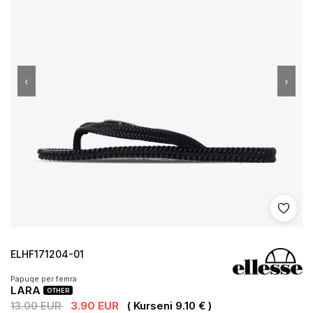
‹
›
Shto 
ELHF171204-01
Papuqe per femra
LARA
OTHER
13.00 EUR
3.90 EUR
( Kurseni 9.10 € )