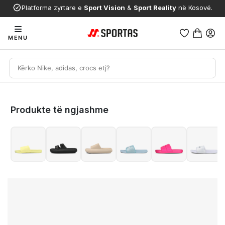
Platforma zyrtare e
Sport Vision
&
Sport Reality
në Kosovë.
MENU
Produkte të ngjashme