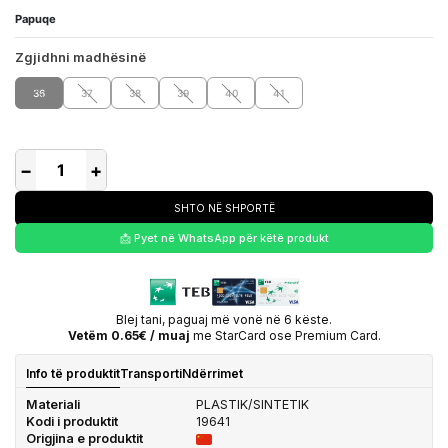
Papuqe
Zgjidhni madhësinë
36
37
38
39
40
41
−
+
SHTO NË SHPORTË
📩 Pyet në WhatsApp për këtë produkt
Blej tani, paguaj më vonë në 6 këste.
Vetëm 0.65€ / muaj
me StarCard ose Premium Card.
Info të produktit
Transporti
Ndërrimet
Materiali
PLASTIK/SINTETIK
Kodi i produktit
19641
Origjina e produktit