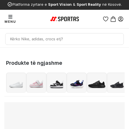
Platforma zyrtare e
Sport Vision
&
Sport Reality
në Kosovë.
MENU
Produkte të ngjashme