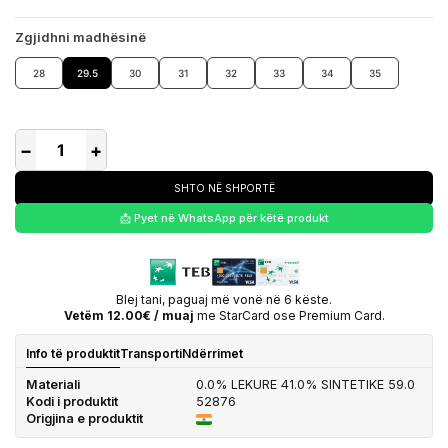
Zgjidhni madhësinë
28
29.5
30
31
32
33
34
35
−
+
SHTO NË SHPORTË
📩 Pyet në WhatsApp për këtë produkt
Blej tani, paguaj më vonë në 6 këste.
Vetëm 12.00€ / muaj
me StarCard ose Premium Card.
Info të produktit
Transporti
Ndërrimet
Materiali
0.0% LEKURE 41.0% SINTETIKE 59.0
Kodi i produktit
52876
Origjina e produktit