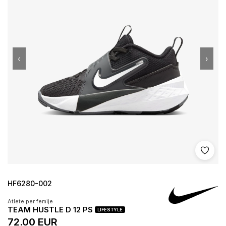
‹
›
Shto 
HF6280-002
Atlete per femije
TEAM HUSTLE D 12 PS
LIFESTYLE
72.00 EUR