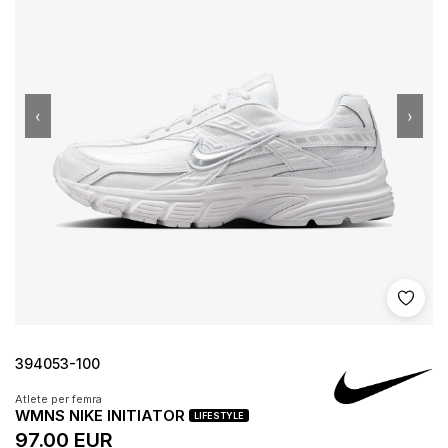
‹
›
Shto 
394053-100
Atlete per femra
WMNS NIKE INITIATOR
LIFESTYLE
97.00 EUR