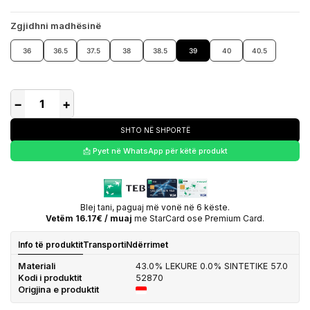
Zgjidhni madhësinë
36
36.5
37.5
38
38.5
39
40
40.5
−
+
SHTO NË SHPORTË
📩 Pyet në WhatsApp për këtë produkt
Blej tani, paguaj më vonë në 6 këste.
Vetëm 16.17€ / muaj
me StarCard ose Premium Card.
Info të produktit
Transporti
Ndërrimet
Materiali
43.0% LEKURE 0.0% SINTETIKE 57.0
Kodi i produktit
52870
Origjina e produktit