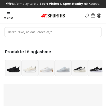
Platforma zyrtare e
Sport Vision
&
Sport Reality
në Kosovë.
MENU
Produkte të ngjashme