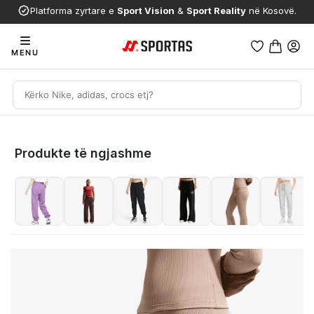
Platforma zyrtare e
Sport Vision
&
Sport Reality
në Kosovë.
MENU
Produkte të ngjashme