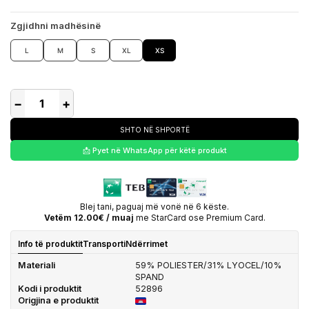
Zgjidhni madhësinë
L
M
S
XL
XS
−
+
SHTO NË SHPORTË
📩 Pyet në WhatsApp për këtë produkt
Blej tani, paguaj më vonë në 6 këste.
Vetëm 12.00€ / muaj
me StarCard ose Premium Card.
Info të produktit
Transporti
Ndërrimet
Materiali
59% POLIESTER/31% LYOCEL/10%
SPAND
Kodi i produktit
52896
Origjina e produktit