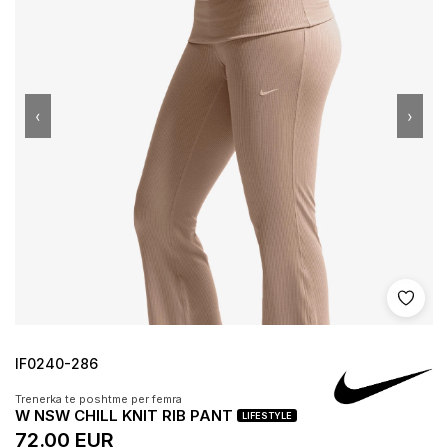
‹
›
Shto 
IF0240-286
Trenerka te poshtme per femra
W NSW CHILL KNIT RIB PANT
LIFESTYLE
72.00 EUR