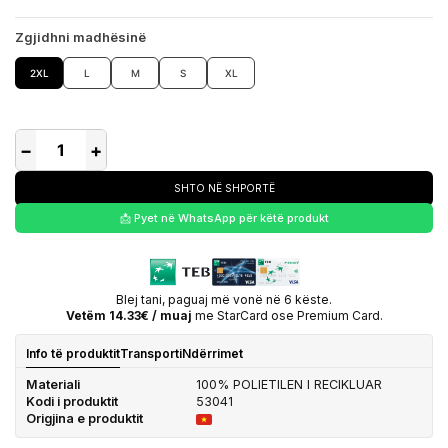
Zgjidhni madhësinë
2XL
L
M
S
XL
−
+
SHTO NË SHPORTË
📩 Pyet në WhatsApp për këtë produkt
Blej tani, paguaj më vonë në 6 këste.
Vetëm 14.33€ / muaj
me StarCard ose Premium Card.
Info të produktit
Transporti
Ndërrimet
Materiali
100% POLIETILEN I RECIKLUAR
Kodi i produktit
53041
Origjina e produktit