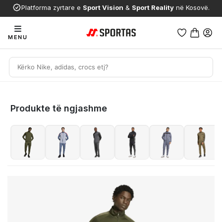
Platforma zyrtare e
Sport Vision
&
Sport Reality
në Kosovë.
MENU
Produkte të ngjashme