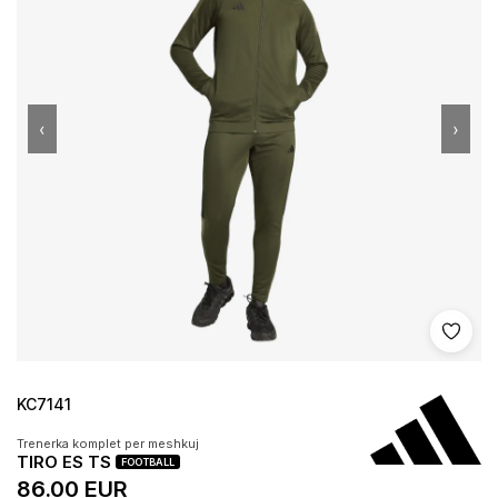
‹
›
Shto 
KC7141
Trenerka komplet per meshkuj
TIRO ES TS
FOOTBALL
86.00 EUR