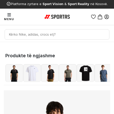
Platforma zyrtare e
Sport Vision
&
Sport Reality
në Kosovë.
MENU
Produkte të ngjashme