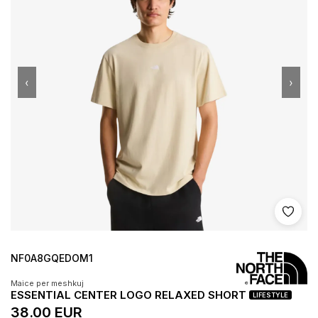
‹
›
Shto 
NF0A8GQEDOM1
Maice per meshkuj
ESSENTIAL CENTER LOGO RELAXED SHORT
LIFESTYLE
38.00 EUR