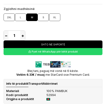
Zgjidhni madhësinë
2XL
L
M
S
XL
−
+
SHTO NË SHPORTË
📩 Pyet në WhatsApp për këtë produkt
Blej tani, paguaj më vonë në 6 këste.
Vetëm 6.33€ / muaj
me StarCard ose Premium Card.
Info të produktit
Transporti
Ndërrimet
Materiali
100% PAMBUK
Kodi i produktit
52994
Origjina e produktit